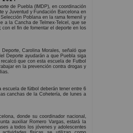
eporte de Puebla (IMDP), en coordinación
rte y Juventud y Fundación Barcelona en
a Selección Poblana en la rama femenil y
lle a la Cancha de Telmex-Telcel, que se
 con el fin de fomentar el deporte en los
l Deporte, Carolina Morales, señaló que
 del Deporte ayudarán a que Puebla siga
 recalcó que con esta escuela de Futbol
rabajar en la prevención contra drogas y
lias.
a escuela de fútbol deberán tener entre 6
las canchas de la Cohetería, de lunes a
celona, donde su coordinador nacional,
unta auxiliar Romero Vargas, estará la
ses a todos los jóvenes y adolescentes
actividades físicas se utilizan como