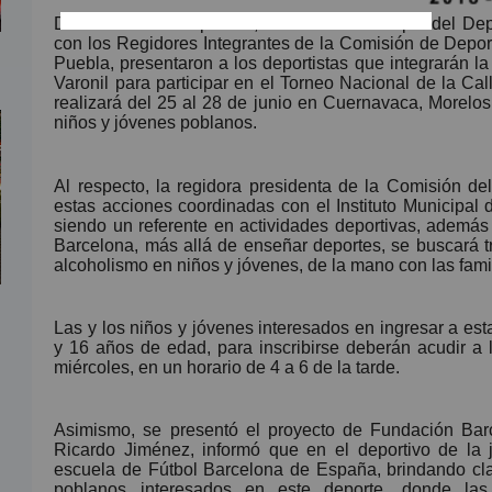
Durante rueda de prensa, el Instituto Municipal del D
con los Regidores Integrantes de la Comisión de Depo
Puebla, presentaron a los deportistas que integrarán l
Varonil para participar en el Torneo Nacional de la Ca
realizará del 25 al 28 de junio en Cuernavaca, Morelos;
niños y jóvenes poblanos.
Al respecto, la regidora presidenta de la Comisión de
estas acciones coordinadas con el Instituto Municipal
siendo un referente en actividades deportivas, además
Barcelona, más allá de enseñar deportes, se buscará t
alcoholismo en niños y jóvenes, de la mano con las fami
Las y los niños y jóvenes interesados en ingresar a est
y 16 años de edad, para inscribirse deberán acudir a 
miércoles, en un horario de 4 a 6 de la tarde.
Asimismo, se presentó el proyecto de Fundación Bar
Ricardo Jiménez, informó que en el deportivo de la j
escuela de Fútbol Barcelona de España, brindando cla
poblanos interesados en este deporte, donde las 