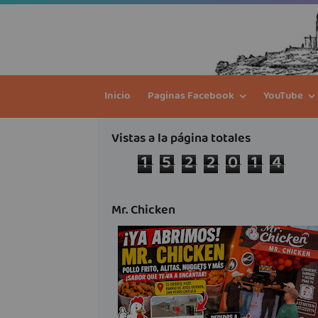
Inicio
Paginas Facebook
YouTube
Vistas a la página totales
1
5
2
2
0
1
4
Mr. Chicken