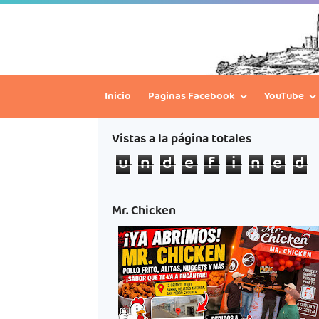
Inicio
Paginas Facebook
YouTube
Vistas a la página totales
u
n
d
e
f
i
n
e
d
Mr. Chicken