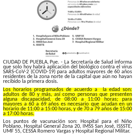
CIUDAD DE PUEBLA, Pue. - La Secretaría de Salud informa
que solo hoy habrá aplicación del biológico contra el virus
SARS-CoV-2 (COVID-19) para adultos mayores de 60 años
residentes de la zona norte de la capital que aún no hayan
recibido la primera dosis.
Los horarios programados de acuerdo a la edad son:
adultos de 80 y más, así como personas que presenten
alguna discapacidad, de 08:00 a 11:00 horas; para
mayores a 60 a 69 años es necesario que acudan en un
horario de 11:00 a 15:00 horas, y de 70 a 79 años de 15:00
a 17:00 horas.
Los puntos de vacunación son: Hospital para el Niño
Poblano, Hospital General Zona 20, IMSS San José, ISSSTE,
UMF 55, CESSA Romero Vargas y Hospital Regional Militar.