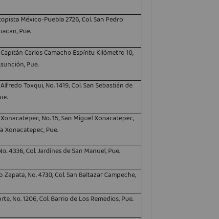
topista México-Puebla 2726, Col. San Pedro
acan, Pue.
Capitán Carlos Camacho Espíritu Kilómetro 10,
Asunción, Pue.
Alfredo Toxqui, No. 1419, Col. San Sebastián de
ue.
Xonacatepec, No. 15, San Miguel Xonacatepec,
ía Xonacatepec, Pue.
 No. 4336, Col. Jardines de San Manuel, Pue.
no Zapata, No. 4730, Col. San Baltazar Campeche,
orte, No. 1206, Col. Barrio de Los Remedios, Pue.