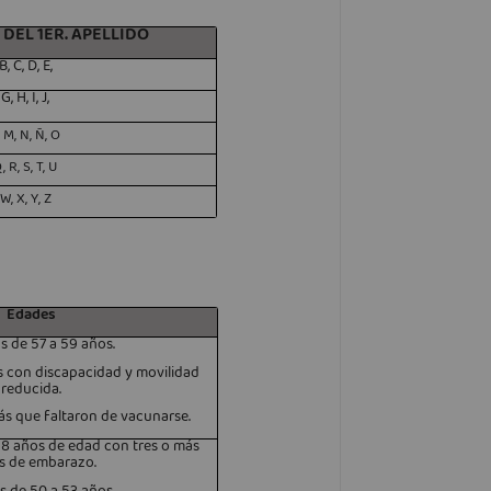
 DEL 1ER. APELLIDO
B, C, D, E,
 G, H, I, J,
, M, N, Ñ, O
, R, S, T, U
 W, X, Y, Z
Edades
s de 57 a 59 años.
s con discapacidad y movilidad
reducida.
ás que faltaron de vacunarse.
18 años de edad con tres o más
s de embarazo.