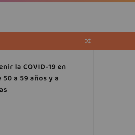
enir la COVID-19 en
e 50 a 59 años y a
as