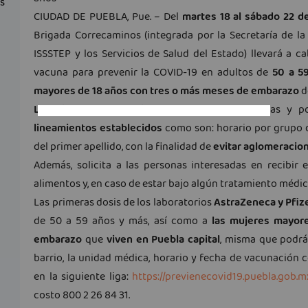
as
CIUDAD DE PUEBLA, Pue. – Del
martes 18 al sábado 22 
Brigada Correcaminos (integrada por la Secretaría de la 
ISSSTEP y los Servicios de Salud del Estado) llevará a ca
vacuna para prevenir la COVID-19 en adultos de
50 a 5
mayores de 18 años con tres o más meses de embarazo
d
La Brigada Correcaminos
reitera a las poblanas y 
lineamientos establecidos
como son: horario por grupo de
del primer apellido, con la finalidad de
evitar aglomeracio
Además, solicita a las personas interesadas en recibir 
alimentos y, en caso de estar bajo algún tratamiento médic
Las primeras dosis de los laboratorios
AstraZeneca y Pfiz
de 50 a 59 años y más, así como a
las mujeres mayor
embarazo
que
viven en Puebla capital
, misma que podrá
barrio, la unidad médica, horario y fecha de vacunación
en la siguiente liga:
https://previenecovid19.puebla.gob.
costo 800 2 26 84 31.