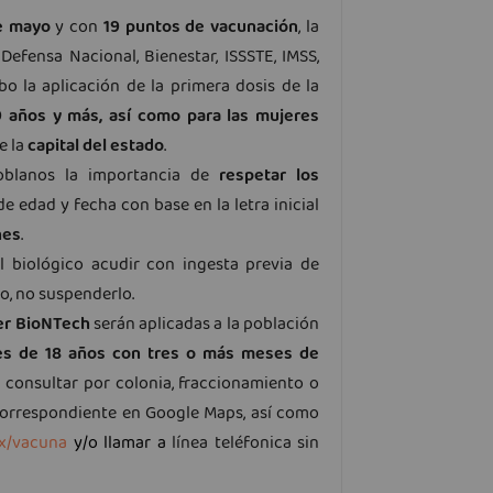
de mayo
y con
19 puntos de vacunación
, la
Defensa Nacional, Bienestar, ISSSTE, IMSS,
bo la aplicación de la primera dosis de la
9 años y más, así como para las mujeres
e la
capital del estado
.
poblanos la importancia de
respetar los
 edad y fecha con base en la letra inicial
nes
.
el biológico acudir con ingesta previa de
o, no suspenderlo.
er BioNTech
serán aplicadas a la población
es de 18 años con tres o más meses de
 consultar por colonia, fraccionamiento o
 correspondiente en Google Maps, así como
mx/vacuna
y/o llamar a
línea teléfonica sin