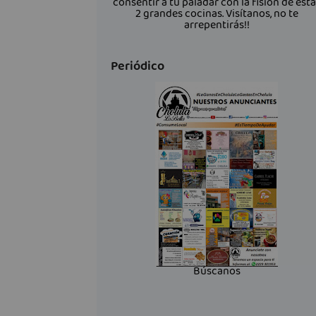
consentir a tu paladar con la fisión de est
2 grandes cocinas. Visítanos, no te
arrepentirás!!
Periódico
Búscanos