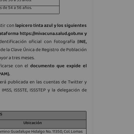
s de 50 a 53 años.
s de 54 a 56 años.
stir con
lapicero tinta azul y los siguientes
plataforma https://mivacuna.salud.gob.mx y
identificación oficial con fotografía (
INE,
a de la Clave Única de Registro de Población
ayor a tres meses.
ficarse con el
documento que expide el
PAM).
erá publicada en las cuentas de Twitter y
 IMSS, ISSSTE, ISSSTEP y la delegación de
S
Ubicación
amino Guadalupe Hidalgo No. 11350, Col. Lomas