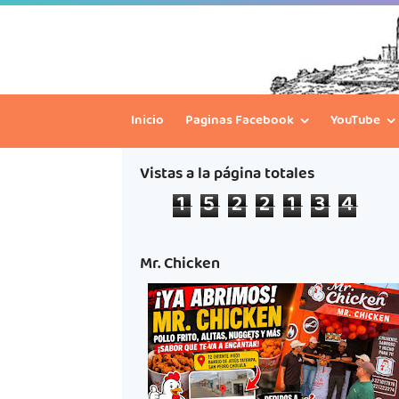
Inicio
Paginas Facebook
YouTube
Vistas a la página totales
1
5
2
2
1
3
4
Mr. Chicken