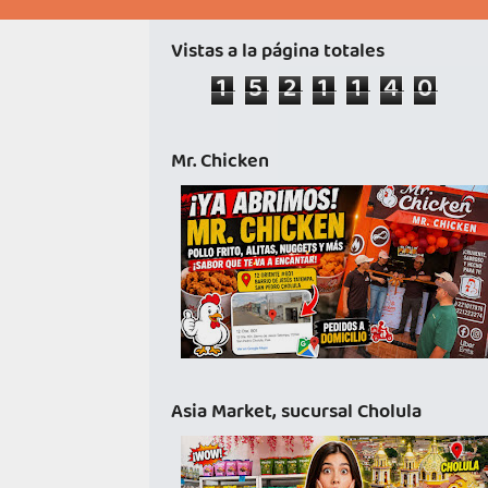
Vistas a la página totales
1
5
2
1
1
4
0
Mr. Chicken
Asia Market, sucursal Cholula