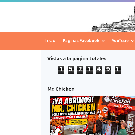
Inicio
Paginas Facebook
YouTube
Vistas a la página totales
1
5
2
1
4
9
1
Mr. Chicken