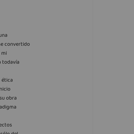
 una
he convertido
 mi
a todavía
 ética
nicio
 su obra
radigma
pectos