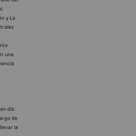
sólo del
l.
ón y La
trales
enta
n: una
ciencia
en día
cargo de
levar la