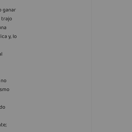
o ganar
 trajo
una
ica y, lo
al
 no
lismo
ndo
te;