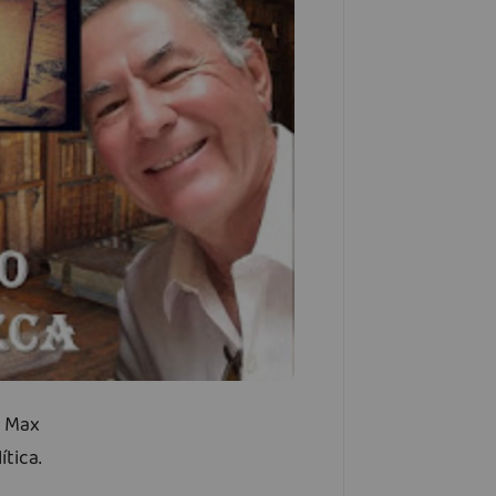
e Max
tica.