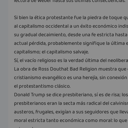
lectura de Weber hasta sus últimas consecuencias.
Si bien la ética protestante fue la piedra de toque q
al capitalismo occidental a un éxito económico indis
su gradual decaimiento, desde una fe estricta hasta
actual pérdida, probablemente signifique la última 
capitalismo; el capitalismo salvaje.
Sí, el vacío religioso es la verdad última del neoliber
La obra de Ross Douthat Bad Religion muestra que 
cristianismo evangélico es una herejía, sin conexión
el protestantismo clásico.
Donald Trump se dice presbiteriano, sí es de risa; lo
presbiterianos eran la secta más radical del calvini
austeros, frugales, exigían a sus seguidores que lle
moral estricta tanto económica como moral: lo que