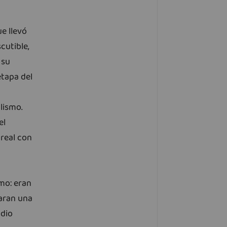
ue llevó
cutible,
 su
etapa del
alismo.
el
 real con
s
smo: eran
varan una
 dio