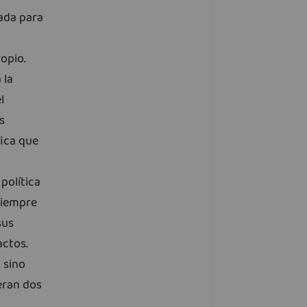
ada para
opio.
 la
l
s
fica que
 política
siempre
sus
actos.
 sino
 eran dos