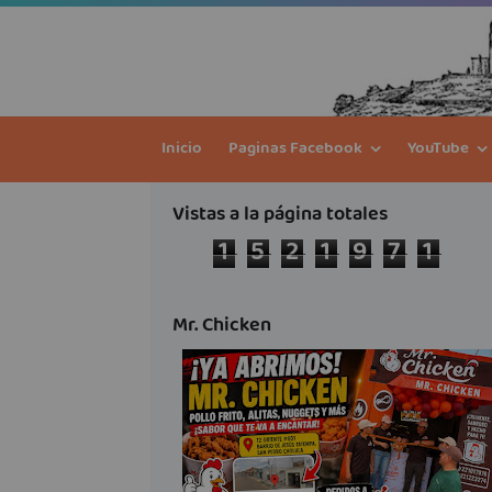
Inicio
Paginas Facebook
YouTube
Vistas a la página totales
1
5
2
1
9
7
1
Mr. Chicken