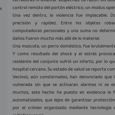
cerraduras ni levantar sospechas. La razón: los del
control remoto del portón eléctrico, un modus oper
as
Una vez dentro, la violencia fue implacable. 
precisión y rapidez. Entre los objetos roba
computadoras personales y una suma no determin
daños fueron mucho más allá de lo material.
Una mascota, un perro doméstico, fue brutalmente 
Y como resultado del shock y el estrés provoc
residente del conjunto sufrió un infarto, por lo 
hospital cercano. Su estado de salud se reporta co
Vecinos, aún consternados, han denunciado que l
vulnerada sin que se activaran alarmas ni se e
muchos, este hecho ha puesto en evidencia la f
automatizados, que lejos de garantizar protecció
por el crimen organizado mediante tecnología q