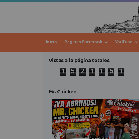
Inicio
Paginas Facebook
YouTube
Vistas a la página totales
1
5
2
1
1
6
1
Mr. Chicken