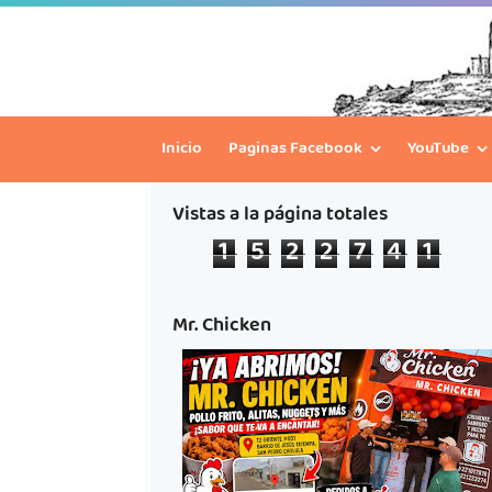
Inicio
Paginas Facebook
YouTube
Vistas a la página totales
1
5
2
2
7
4
1
Mr. Chicken