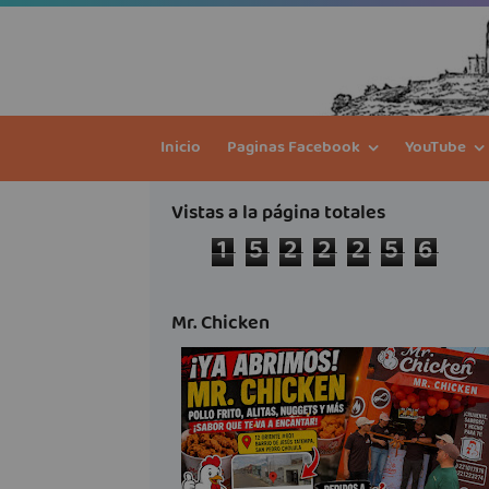
Inicio
Paginas Facebook
YouTube
Vistas a la página totales
1
5
2
2
2
5
6
Mr. Chicken