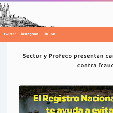
twitter
instagram
Tik Tok
Sectur y Profeco presentan c
contra frau