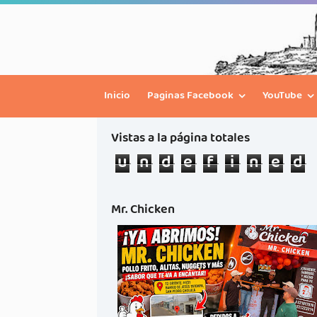
Inicio
Paginas Facebook
YouTube
Vistas a la página totales
u
n
d
e
f
i
n
e
d
Mr. Chicken