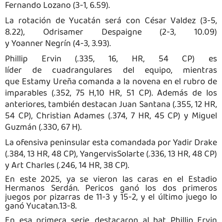
Fernando Lozano (3-1, 6.59).
La rotación de Yucatán será con César Valdez (3-5,
8.22),
Odrisamer
Despaigne
(2-3, 10.09)
y
Yoanner
Negrín (4-3, 3.93).
Phillip Ervin (.335, 16, HR, 54 CP) es
líder
de
cuadrangulares del equipo, mientras
que
Estamy
Ureña comanda a la novena en el rubro de
imparables (.352, 75 H,10 HR, 51 CP). Además de los
anteriores, también destacan Juan Santana (.355, 12 HR,
54 CP), Christian Adames (.374, 7 HR, 45 CP) y Miguel
Guzmán (.330, 67 H).
La ofensiva peninsular esta comandada por
Yadir
Drake
(.384, 13 HR, 48 CP),
Yangervis
Solarte (.336, 13 HR, 48 CP)
y Art Charles (.246, 14 HR, 38 CP).
En este 2025, ya se vieron las caras en el Estadio
Hermanos Serdán. Pericos ganó los dos primeros
juegos por pizarras de 11-3 y 15-2, y el último juego lo
ganó Yucatan.13-8.
En esa primera serie, destacaron al bat Phillip Ervin