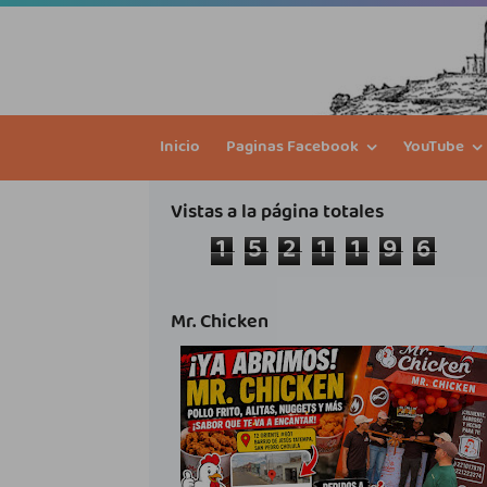
Inicio
Paginas Facebook
YouTube
Vistas a la página totales
1
5
2
1
1
9
6
Mr. Chicken