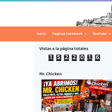
Inicio
Paginas Facebook
YouTube
Vistas a la página totales
1
5
2
2
0
1
6
Mr. Chicken