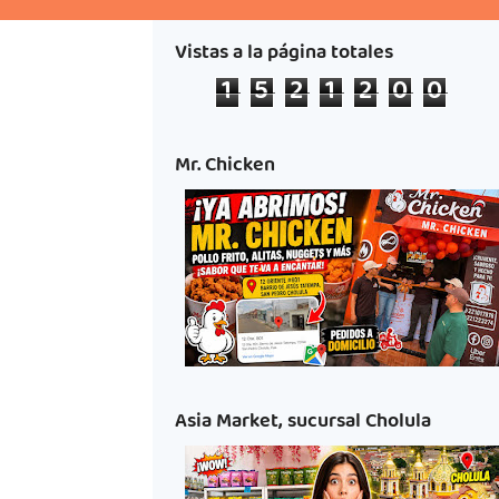
Vistas a la página totales
1
5
2
1
2
0
0
Mr. Chicken
Asia Market, sucursal Cholula