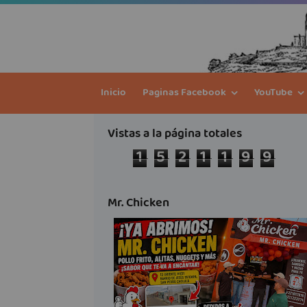
Inicio
Paginas Facebook
YouTube
Vistas a la página totales
1
5
2
1
1
9
9
Mr. Chicken