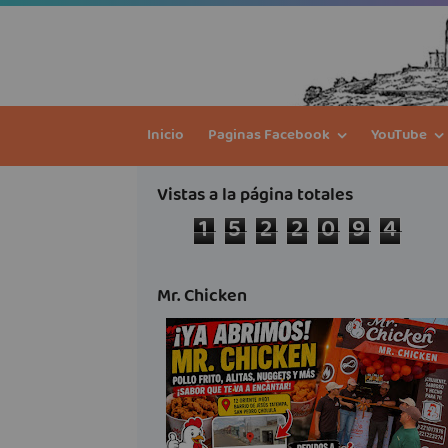
Inicio
Paginas Facebook
YouTube
Vistas a la página totales
1
5
2
2
0
9
4
Mr. Chicken