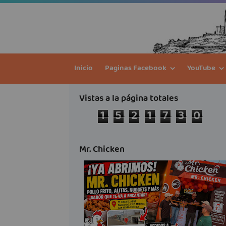
Inicio
Paginas Facebook
YouTube
Vistas a la página totales
1
5
2
1
7
3
0
Mr. Chicken