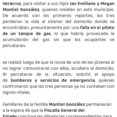
Veracruz
, para visitar a sus hijos
Ian Emiliano y Megan
Montiel González
, quienes residían en este municipio.
De acuerdo con los primeros reportes, los tres
perdieron la vida al interior del domicilio donde se
encontraban, presuntamente por una
falla en el piloto
de un tanque de gas
, lo que habría provocado la
acumulación del gas sin que los ocupantes se
percataran.
El hallazgo se realizó luego de que la novia de uno de los
jóvenes, al no lograr El hallazgo
se realizó luego de que la novia de uno de los jóvenes
al
no lograr comunicarse con ellos, acudiera al domicilio
.
Al percatarse de la situación, solicitó el apoyo
de
bomberos y servicios de emergencia
, quienes
confirmaron que las tres personas ya no contaban con
signos vitales.
Familiares de la familia
Montiel González
permanecen
a la espera de que la
Fiscalía General del
Estado
concluya las diligencias correspondientes para