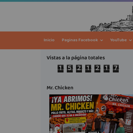
Inicio
Paginas Facebook
YouTube
Vistas a la página totales
1
5
2
1
2
1
7
Mr. Chicken