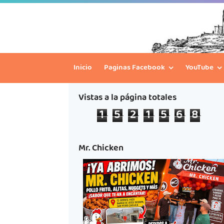
Inicio
Paginas Facebook
YouTube
Vistas a la página totales
1
5
2
1
5
6
8
Mr. Chicken