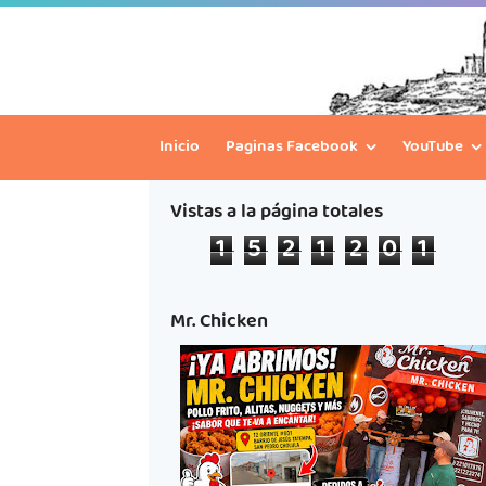
Inicio
Paginas Facebook
YouTube
Vistas a la página totales
1
5
2
1
2
0
1
Mr. Chicken