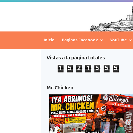
Inicio
Paginas Facebook
YouTube
Vistas a la página totales
1
5
2
1
5
5
5
Mr. Chicken