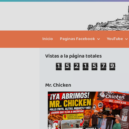
Inicio
Paginas Facebook
YouTube
Vistas a la página totales
1
5
2
1
5
7
9
Mr. Chicken